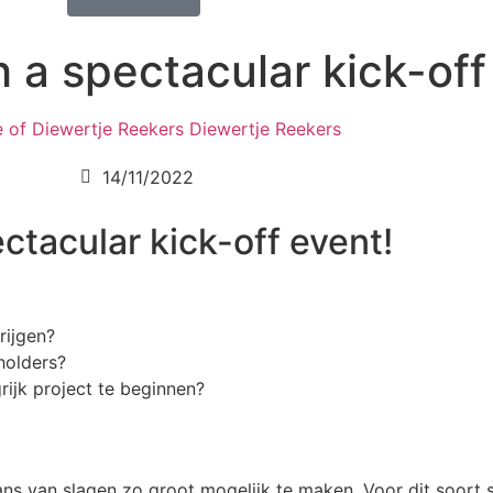
h a spectacular kick-off
Diewertje Reekers
14/11/2022
ctacular kick-off event!
rijgen?
holders?
ijk project te beginnen?
s van slagen zo groot mogelijk te maken. Voor dit soort si