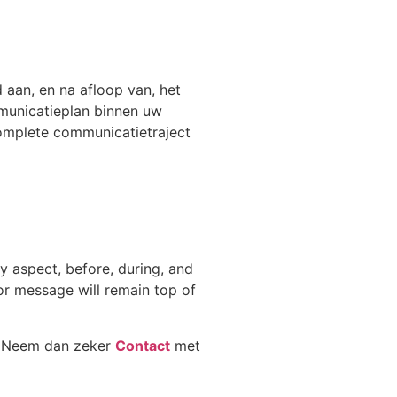
 aan, en na afloop van, het
mmunicatieplan binnen uw
omplete communicatietraject
y aspect, before, during, and
or message will remain top of
n? Neem dan zeker
Contact
met