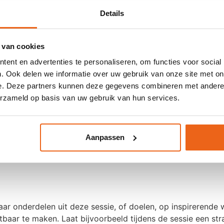
sende locatie in binnen- of buitenland. In ons blog:
How to 
Details
ent
 van cookies
ent en advertenties te personaliseren, om functies voor social
sluiten met een kerstfeest? Start het nieuwe jaar dan met ee
. Ook delen we informatie over uw gebruik van onze site met on
r of knallend (thema)feest waar samen wordt geproost op een
e. Deze partners kunnen deze gegevens combineren met andere i
erzameld op basis van uw gebruik van hun services.
egin je het nieuwe jaar met een eigen georganiseerde Nieuwj
amen het koude water in, om vervolgens op te warmen met een
Aanpassen
t je team, zorgt voor een frisse start die nog lang bijblij
r onderdelen uit deze sessie, of doelen, op inspirerende 
aar te maken. Laat bijvoorbeeld tijdens de sessie een st