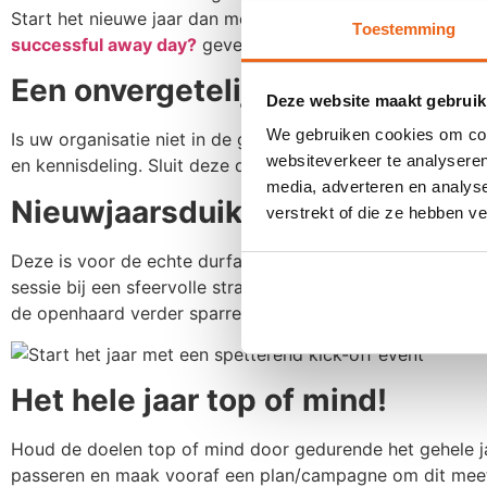
Start het nieuwe jaar dan met een heisessie op een verras
Toestemming
successful away day?
geven we meer tips en inspiratie!
Een onvergetelijk nieuwjaarsev
Deze website maakt gebruik
We gebruiken cookies om cont
Is uw organisatie niet in de gelegenheid om het jaar af te 
websiteverkeer te analyseren
en kennisdeling. Sluit deze dag af met een heerlijk dine
media, adverteren en analys
Nieuwjaarsduik met je team
verstrekt of die ze hebben v
Deze is voor de echte durfal! Want echt fris en fruitig b
sessie bij een sfeervolle strandlocatie springen jullie s
de openhaard verder sparren of een dagje remote werken me
Het hele jaar top of mind!
Houd de doelen top of mind door gedurende het gehele jaa
passeren en maak vooraf een plan/campagne om dit meetb