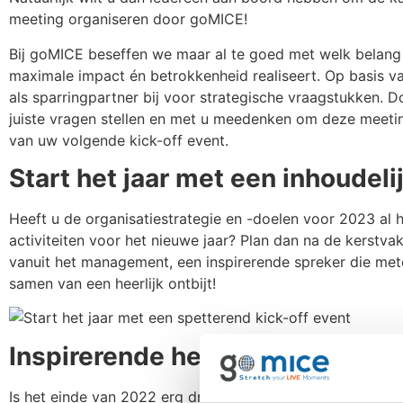
meeting organiseren door goMICE!
Bij goMICE beseffen we maar al te goed met welk belang 
maximale impact én betrokkenheid realiseert. Op basis 
als sparringpartner bij voor strategische vraagstukken. D
juiste vragen stellen en met u meedenken om deze meetin
van uw volgende kick-off event.
Start het jaar met een inhoudeli
Heeft u de organisatiestrategie en -doelen voor 2023 al h
activiteiten voor het nieuwe jaar? Plan dan na de kerstvak
vanuit het management, een inspirerende spreker die me
samen van een heerlijk ontbijt!
Inspirerende heisessie
Is het einde van 2022 erg druk geweest en wilt u samen