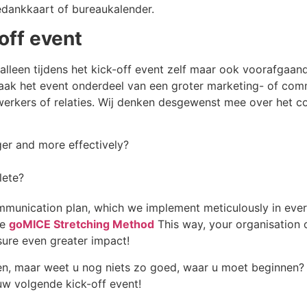
edankkaart of bureaukalender.
ff event
alleen tijdens het kick-off event zelf maar ook voorafgaand
Maak het event onderdeel van een groter marketing- of co
werkers of relaties. Wij denken desgewenst mee over het c
ger and more effectively?
lete?
mmunication plan, which we implement meticulously in ever
ue
goMICE Stretching Method
This way, your organisation 
sure even greater impact!
ren, maar weet u nog niets zo goed, waar u moet beginne
w volgende kick-off event!