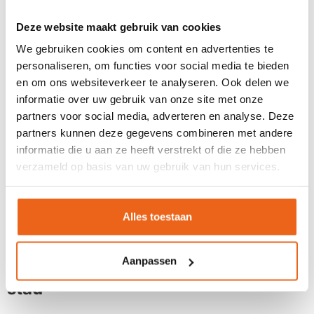
het ook mogelijk om de wijngaarden te ontdekken
tijdens een kleurrijke Beetle tour.
Deze website maakt gebruik van cookies
We gebruiken cookies om content en advertenties te
2. Koninklijke sferen in Barrio Alto
personaliseren, om functies voor social media te bieden
en om ons websiteverkeer te analyseren. Ook delen we
Koninklijke sferen zijn terug te vinden in een prachtige
informatie over uw gebruik van onze site met onze
restaurant, midden in de wijk ‘Barrio Alto’, welke zich
partners voor social media, adverteren en analyse. Deze
ook perfect leent als evntlocatie
.
Bij binnenkomt in dit
partners kunnen deze gegevens combineren met andere
e
18
-eeuwse paleis waant u zich in een sprookje
informatie die u aan ze heeft verstrekt of die ze hebben
wanneer u tegen de prachtige kerkelijke trap loopt.
verzameld op basis van uw gebruik van hun services.
Eenmaal boven kunt u genieten van een overheerlijk
diner bereidt door een beroemde Chef. Ook zijn er
verschillende prachtig gedecoreerde zalen welke een
Alles toestaan
uniek decor zijn voor een intiem diner of feestelijke
afsluiting van uw incentive reis.
Aanpassen
3. Panoramisch uitzicht over de
stad