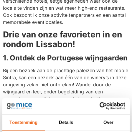
verschillende hotels, eetgelegenheden waar ook de
locals te vinden zijn en wat meer high-end restaurants.
Ook bezocht ik onze activiteitenpartners en een aantal
memorabele eventlocaties.
Drie van onze favorieten in en
rondom Lissabon!
1. Ontdek de Portugese wijngaarden
Bij een bezoek aan de prachtige paleizen van het mooie
Sintra, kan een bezoek aan één van de winery’s in deze
omgeving zeker niet ontbreken! Wandel door de
wijngaard en leer, onder begeleiding van een
gepassioneerde wijnboer, over het productieproces van
de lokale Portugese wijnen. Na het zien van het
productieproces wordt de rondleiding natuurlijk
afgesloten met een wijnproeverij! Om deze prachtige
Toestemming
Details
Over
omgeving op een nog uniekere wijze te ontdekken is