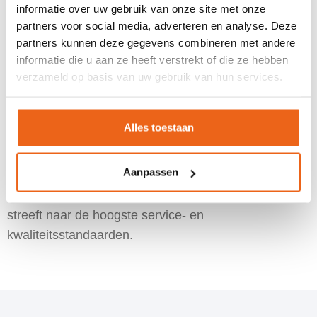
informatie over uw gebruik van onze site met onze
Efficiënte en gestroomlijnde procedures
partners voor social media, adverteren en analyse. Deze
hanteren om boekingen en verzoeken snel en
partners kunnen deze gegevens combineren met andere
betrouwbaar af te handelen.
informatie die u aan ze heeft verstrekt of die ze hebben
verzameld op basis van uw gebruik van hun services.
Onze dienstverlening continu evalueren en
optimaliseren.
Alles toestaan
Met meer dan één miljoen gecertificeerde
organisaties wereldwijd is ISO 9001 de meest
Aanpassen
erkende kwaliteitsmanagementnorm. Dankzij deze
certificering kun je erop vertrouwen dat goMICE altijd
streeft naar de hoogste service- en
kwaliteitsstandaarden.