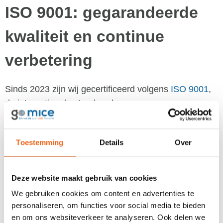
ISO 9001: gegarandeerde
kwaliteit en continue
verbetering
Sinds 2023 zijn wij gecertificeerd volgens
ISO 9001
,
de internationale standaard voor
kwaliteitsmanagement.
Dit betekent dat wij:
Toestemming
Details
Over
Systematisch werken aan de verbetering van
onze processen en dienstverlening.
Deze website maakt gebruik van cookies
We gebruiken cookies om content en advertenties te
Voldoen aan de verwachtingen en eisen van
personaliseren, om functies voor social media te bieden
onze klanten.
en om ons websiteverkeer te analyseren. Ook delen we