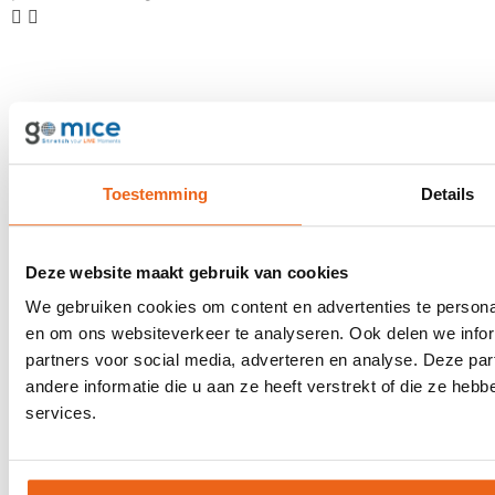
Facebook
Instagram
LinkedIn
Youtube
Toestemming
Details
Meest geboekt
Deze website maakt gebruik van cookies
Incentive reizen
We gebruiken cookies om content en advertenties te personal
Award uitreiking
en om ons websiteverkeer te analyseren. Ook delen we infor
Personeelsfeest
partners voor social media, adverteren en analyse. Deze p
Jubileumevent
andere informatie die u aan ze heeft verstrekt of die ze he
Beloningsreis
services.
Bestuursmeeting
Groepsvliegtickets
Events