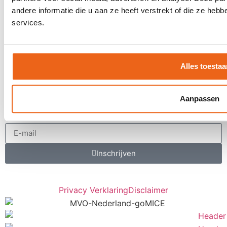
Klantervaringen
andere informatie die u aan ze heeft verstrekt of die ze he
MVO
services.
Contact
Offerte aanvragen
Alles toestaa
Contact
Een keer per maand inspiratie ontvangen
Aanpassen
voor uw LIVE moments?
Inschrijven
Privacy Verklaring
Disclaimer