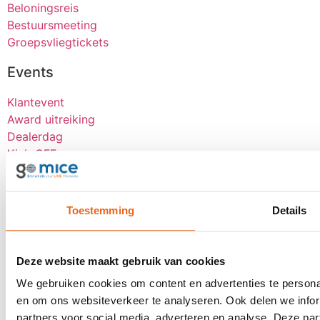
Beloningsreis
Bestuursmeeting
Groepsvliegtickets
Events
Klantevent
Award uitreiking
Dealerdag
Kick-OFF
Seminar
Bekijk alle
Toestemming
Details
Over goMICE
Blog
Deze website maakt gebruik van cookies
Over ons
Werken bij
We gebruiken cookies om content en advertenties te personal
Digitale tools
en om ons websiteverkeer te analyseren. Ook delen we infor
Stretch-methode
partners voor social media, adverteren en analyse. Deze p