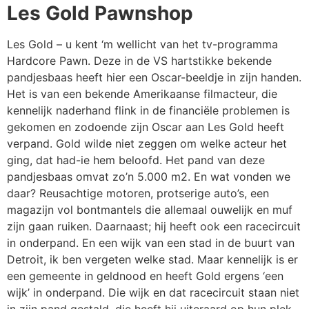
Les Gold Pawnshop
Les Gold – u kent ‘m wellicht van het tv-programma
Hardcore Pawn.
Deze in de VS hartstikke bekende
pandjesbaas heeft hier een Oscar-beeldje in zijn handen.
Het is van een bekende Amerikaanse filmacteur, die
kennelijk naderhand flink in de financiële problemen is
gekomen en zodoende zijn Oscar aan Les Gold heeft
verpand.
Gold wilde niet zeggen om welke acteur het
ging, dat had-ie hem beloofd.
Het pand van deze
pandjesbaas omvat zo’n 5.000 m2. En wat vonden we
daar? Reusachtige motoren, protserige auto’s, een
magazijn vol
bontmantels die allemaal ouwelijk en muf
zijn gaan ruiken.
Daarnaast; hij heeft ook een racecircuit
in onderpand.
En een wijk van een stad in de buurt van
Detroit, ik ben vergeten welke stad. Maar kennelijk is er
een gemeente in geldnood en heeft Gold ergens ‘een
wijk’ in onderpand. Die wijk en dat racecircuit staan niet
in zijn pand gestald, die heeft hij uiteraard op hun plek