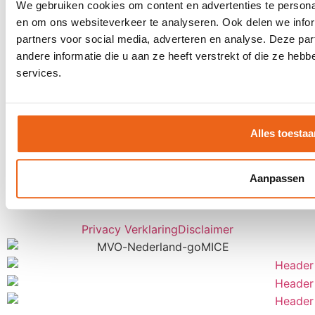
We gebruiken cookies om content en advertenties te personal
en om ons websiteverkeer te analyseren. Ook delen we infor
Contact
partners voor social media, adverteren en analyse. Deze p
Offerte aanvragen
andere informatie die u aan ze heeft verstrekt of die ze he
Contact
services.
Een keer per maand inspiratie ontvangen
voor uw LIVE moments?
Alles toestaa
Inschrijven
Aanpassen
Privacy Verklaring
Disclaimer