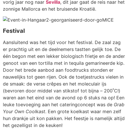
vorig jaar nog naar
Sevilla
, dit jaar gaat de reis naar het
zonnige Mallorca en het bruisende Kroatië.
Festival
Aansluitend was het tijd voor het festival. De zaal zag
er prachtig uit en de deelnemers tastten gelijk toe. De
één begon met een lekker biologisch frietje en de ander
genoot van een tortilla met in tequila gemarineerde kip.
Door het brede aanbod aan foodtrucks stonden er
nauwelijks tot geen rijen. Ook de toetjestrucks vielen in
de smaak: de verse crêpes en het moleculair ijs
(bevroren door middel van stikstof tot bijna – 200˚C!)
waren aan het eind van de avond op 6 stuks na op! Een
leuke toevoeging aan het cateringconcept was de
Grab
Your Own Coolkast
. Een grote koelkast waar men zelf
hun drankje uit kon pakken. Het feestje is namelijk altijd
het gezelligst in de keuken!