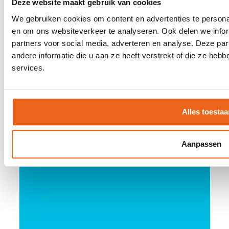
Deze website maakt gebruik van cookies
Offerte aanvragen
We gebruiken cookies om content en advertenties te personal
Contact
en om ons websiteverkeer te analyseren. Ook delen we infor
partners voor social media, adverteren en analyse. Deze p
Een keer per maand inspiratie ontvangen
andere informatie die u aan ze heeft verstrekt of die ze he
voor uw LIVE moments?
services.
Inschrijven
Alles toestaa
Privacy Verklaring
Disclaimer
Aanpassen