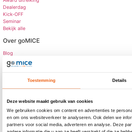
Award uitreiking
Dealerdag
Kick-OFF
Seminar
Bekijk alle
Over goMICE
Blog
Over ons
Werken bij
Digitale tools
Toestemming
Details
Stretch-methode
Klantervaringen
MVO
Deze website maakt gebruik van cookies
Contact
We gebruiken cookies om content en advertenties te personal
en om ons websiteverkeer te analyseren. Ook delen we infor
Offerte aanvragen
partners voor social media, adverteren en analyse. Deze p
Contact
andere informatie die u aan ze heeft verstrekt of die ze he