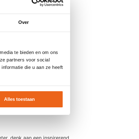
Over
elijk, creatief of juist
 media te bieden en om ons
ze partners voor social
an:
nformatie die u aan ze heeft
Alles toestaan
We creëren meerdere momenten
fect hebben.
ter, denk aan een inspirerend