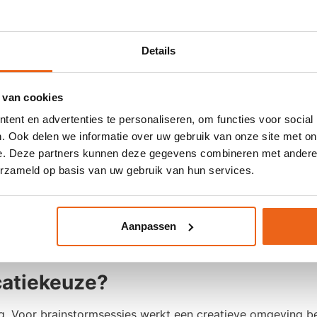
Details
voor het programma en die passen bij de gewenste sfeer: zak
 van cookies
t verschil maken
ent en advertenties te personaliseren, om functies voor social
. Ook delen we informatie over uw gebruik van onze site met on
 die in een standaard vergadering vaak ontbreken. Denk a
e. Deze partners kunnen deze gegevens combineren met andere i
en.
erzameld op basis van uw gebruik van hun services.
tellingen.
de energie hoog te houden of de dag mee te beginnen.
Aanpassen
rvoor dat de bijeenkomst niet ophoudt bij de check-out. 
r afspraken en inzichten blijven hangen en ook later nog ef
ocatiekeuze?
g. Voor brainstormsessies werkt een creatieve omgeving be