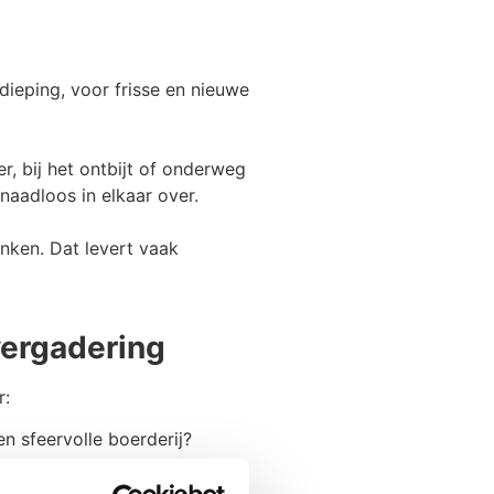
dieping, voor frisse en nieuwe
r, bij het ontbijt of onderweg
naadloos in elkaar over.
nken. Dat levert vaak
vergadering
r:
en sfeervolle boerderij?
t maar past bij het doel van