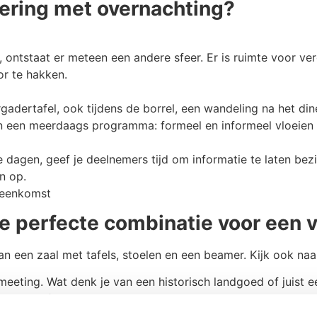
ering met overnachting?
ontstaat er meteen een andere sfeer. Er is ruimte voor ver
r te hakken.
adertafel, ook tijdens de borrel, een wandeling na het dine
van een meerdaags programma: formeel en informeel vloeien 
dagen, geef je deelnemers tijd om informatie te laten bezi
n op.
 de perfecte combinatie voor een 
 een zaal met tafels, stoelen en een beamer. Kijk ook naa
 meeting. Wat denk je van een historisch landgoed of juist e
st en gefocust aan de volgende dag beginnen.
-inspiratieplekken of hybride vergadermogelijkheden. Als he