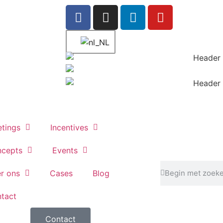
tings
Incentives
cepts
Events
r ons
Cases
Blog
tact
Contact