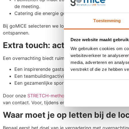
de meeting.
Catering die energie geeft.
Toestemming
Bij goMICE selecteren we locaties die meerwaarde bieden 
ontspannen.
Deze website maakt gebruik
Extra touch: activiteiten die he
We gebruiken cookies om cont
websiteverkeer te analyseren
Een overnachting biedt ruimte voor programmaonderdelen
media, adverteren en analys
Een inspirerende gastspreker om het team te prikkel
verstrekt of die ze hebben v
Een teambuildingactiviteit die aansluit bij jullie doels
Een gezamenlijke sport- of ontspanningssessie om 
Door onze
STRETCH-methode
in te zetten, zorgen we e
van contact. Voor, tijdens en na de vergadering, waardoo
Waar moet je op letten bij de l
Bepaal eerst het doel van je vergadering met overnachtin