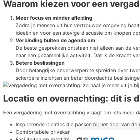
Waarom kiezen voor een vergad
Meer focus en minder afleiding
Zodra je mensen uit hun vertrouwde omgeving haalt, 
ideeën en voor een stevige discussie om knopen doo
Verbinding buiten de agenda om
De beste gesprekken ontstaan niet alleen aan de verg
naar een gezamenlijke activiteit. Dat is de kracht 
Betere beslissingen
Door belangrijke onderwerpen te spreiden over twee 
scherpere inzichten en beter doordachte beslissinge
Locatie en overnachting: dit is
Een vergadering met overnachting vraagt om iets meer dan
Inspirerende locaties die passen bij het doel van de
Comfortabele privékamers zodat deelnemers uitgeru
Faciliteiten op maat zoals break-out rooms, outdoor