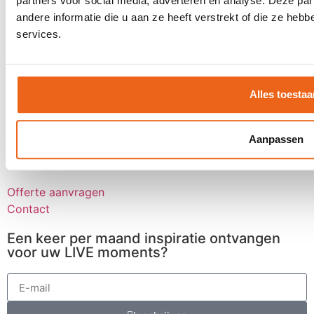
Over goMICE
partners voor social media, adverteren en analyse. Deze p
andere informatie die u aan ze heeft verstrekt of die ze he
Blog
services.
Over ons
Werken bij
Digitale tools
Alles toestaa
Stretch-methode
Klantervaringen
MVO
Aanpassen
Contact
Offerte aanvragen
Contact
Een keer per maand inspiratie ontvangen
voor uw LIVE moments?