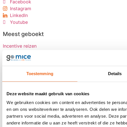
Facebook
Instagram
LinkedIn
Youtube
Meest geboekt
Incentive reizen
Award uitreiking
Personeelsfeest
Jubileumevent
Beloningsreis
Toestemming
Details
Bestuursmeeting
Groepsvliegtickets
Deze website maakt gebruik van cookies
Events
We gebruiken cookies om content en advertenties te personal
en om ons websiteverkeer te analyseren. Ook delen we infor
Klantevent
partners voor social media, adverteren en analyse. Deze p
Award uitreiking
andere informatie die u aan ze heeft verstrekt of die ze he
Dealerdag