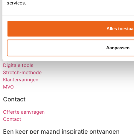
services.
Kick-OFF
Seminar
Bekijk alle
Alles toestaa
Over goMICE
Blog
Aanpassen
Over ons
Werken bij
Digitale tools
Stretch-methode
Klantervaringen
MVO
Contact
Offerte aanvragen
Contact
Een keer per maand inspiratie ontvangen