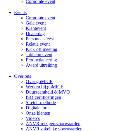
Corporate event
Events
Corporate event
Gala event
Klantevent
Dealerdag
Personeelsfeest
Relatie event
Kick-off meeting
Jubileumevent
Productlancering
Award uitreiking
Over ons
Over goMICE
Werken bij goMICE
Duurzaamheid & MVO
ISO-certificeringen
Stretch-methode
Digitale tools
Onze klanten
Video’s
ANVR reizigersvoorwaarden
ANVR zakelijke voorwaarden