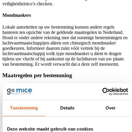
veiligheidsrisico’s checken.
Mondmaskers
Lokale autoriteiten op uw bestemming kunnen andere regels
hanteren ten opzichte van de geldende maatregelen in Nederland.
Houd er onder andere rekening mee dat sommige bestemmingen en
luchtvaartmaatschappijen alleen een chirurgisch mondmasker
goedkeuren. Informeer daarom ruim vóór vertrek bij de
luchtvaartmaatschappij welk type mondmasker u dient te dragen
tijdens uw vlucht of bij aankomst op de luchthaven van uw plaats
van bestemming. Er wordt verwacht dat u deze zelf meeneemt.
Maatregelen per bestemming
Wij raden u aan om kort voor vertrek te controleren welke regels er
gelden op uw reisbestemming. Soms heeft u aanvullende
documenten nodig. Check hiervoor de
website
van de overheid of
klik op de vlag van uw reisbestemming voor meer informatie.
Toestemming
Details
Over
Duitsland
Deze website maakt gebruik van cookies