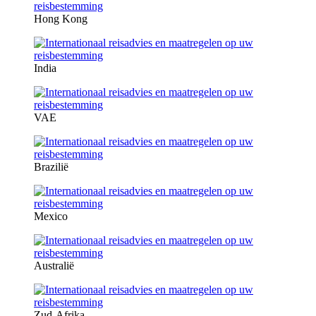
Hong Kong
India
VAE
Brazilië
Mexico
Australië
Zud-Afrika