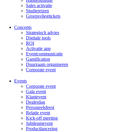
Handelsmissie
Sales activatie
Studiereizen
Groepsvliegtickets
Concepts
Strategisch advies
Digitale tools
ROI
Activatie app
Eventcommunicatie
Gamification
Duurzaam organiseren
Corporate event
Events
Corporate event
Gala event
Klantevent
Dealerdag
Personeelsfeest
Relatie event
Kick-off meeting
Jubileumevent
Productlancering