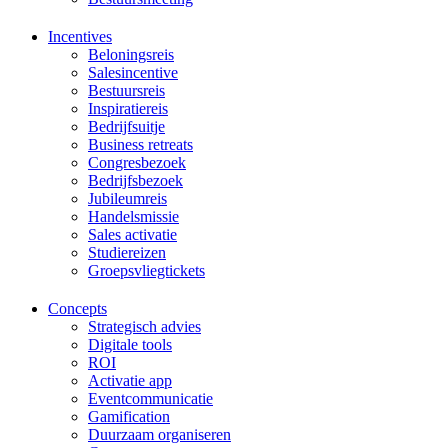
Incentives
Beloningsreis
Salesincentive
Bestuursreis
Inspiratiereis
Bedrijfsuitje
Business retreats
Congresbezoek
Bedrijfsbezoek
Jubileumreis
Handelsmissie
Sales activatie
Studiereizen
Groepsvliegtickets
Concepts
Strategisch advies
Digitale tools
ROI
Activatie app
Eventcommunicatie
Gamification
Duurzaam organiseren