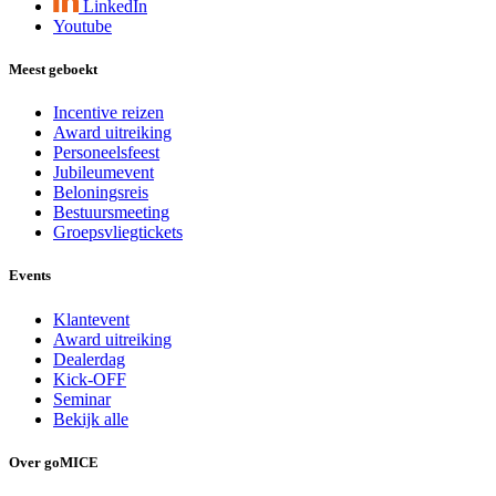
LinkedIn
Youtube
Meest geboekt
Incentive reizen
Award uitreiking
Personeelsfeest
Jubileumevent
Beloningsreis
Bestuursmeeting
Groepsvliegtickets
Events
Klantevent
Award uitreiking
Dealerdag
Kick-OFF
Seminar
Bekijk alle
Over goMICE