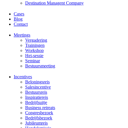
Destination Managent Company
Cases
Blog
Contact
Meetings
Vergadering
Trainingen
Workshop
Hei-sessie
Seminar
Bestuursmeeting
Incentives
Beloningsreis
Salesincentive
Bestuursreis
Inspiratiereis
Bedrijfsuitje
Business retreats
Congresbezoek
Bedrijfsbezoek
Jubileumreis