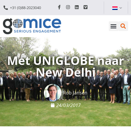
+31 (0)88-2023040
Met UNIGLOBE naar
New Delhi
Rob Jansen
24/03/2017