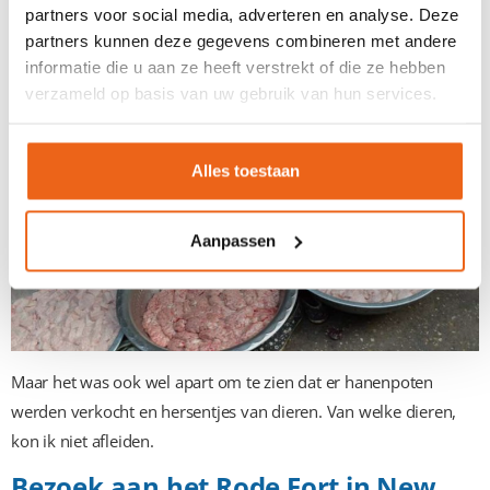
en vlees in de brandende zon lag.
partners voor social media, adverteren en analyse. Deze
partners kunnen deze gegevens combineren met andere
informatie die u aan ze heeft verstrekt of die ze hebben
verzameld op basis van uw gebruik van hun services.
Alles toestaan
Aanpassen
Maar het was ook wel apart om te zien dat er hanenpoten
werden verkocht en hersentjes van dieren. Van welke dieren,
kon ik niet afleiden.
Bezoek aan het Rode Fort in New