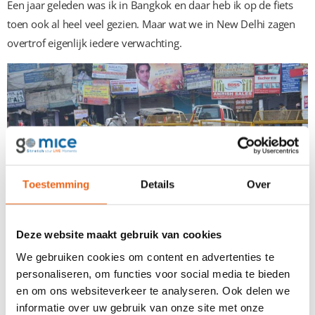
Een jaar geleden was ik in Bangkok en daar heb ik op de fiets
toen ook al heel veel gezien. Maar wat we in New Delhi zagen
overtrof eigenlijk iedere verwachting.
Toestemming
Details
Over
Deze website maakt gebruik van cookies
We gebruiken cookies om content en advertenties te
personaliseren, om functies voor social media te bieden
Krioelen door de vele straatjes en veel kinderen op straat. Eten
en om ons websiteverkeer te analyseren. Ook delen we
en drinken werd aangeboden in de vele stalletjes waar ook vis
informatie over uw gebruik van onze site met onze