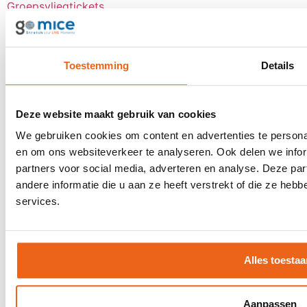
Groepsvliegtickets
Events
Klantevent
Toestemming
Details
Award uitreiking
Dealerdag
Kick-OFF
Deze website maakt gebruik van cookies
Seminar
We gebruiken cookies om content en advertenties te personal
Bekijk alle
en om ons websiteverkeer te analyseren. Ook delen we infor
partners voor social media, adverteren en analyse. Deze p
Over goMICE
andere informatie die u aan ze heeft verstrekt of die ze he
services.
Blog
Over ons
Werken bij
Digitale tools
Alles toestaa
Stretch-methode
Klantervaringen
MVO
Aanpassen