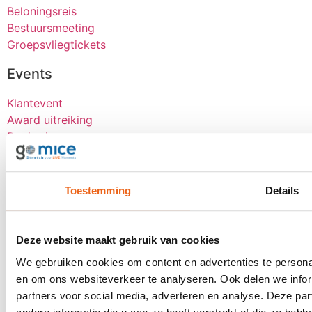
Beloningsreis
Bestuursmeeting
Groepsvliegtickets
Events
Klantevent
Award uitreiking
Dealerdag
Kick-OFF
Seminar
Bekijk alle
Toestemming
Details
Over goMICE
Deze website maakt gebruik van cookies
Blog
Over ons
We gebruiken cookies om content en advertenties te personal
Werken bij
en om ons websiteverkeer te analyseren. Ook delen we infor
Digitale tools
partners voor social media, adverteren en analyse. Deze p