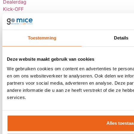
Dealerdag
Kick-OFF
Seminar
Bekijk alle
Over goMICE
Toestemming
Details
Blog
Over ons
Deze website maakt gebruik van cookies
Werken bij
We gebruiken cookies om content en advertenties te personal
Digitale tools
en om ons websiteverkeer te analyseren. Ook delen we infor
Stretch-methode
partners voor social media, adverteren en analyse. Deze p
Klantervaringen
andere informatie die u aan ze heeft verstrekt of die ze he
MVO
services.
Contact
Offerte aanvragen
Alles toestaa
Contact