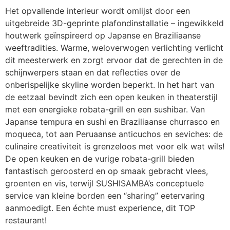
Het opvallende interieur wordt omlijst door een
uitgebreide 3D-geprinte plafondinstallatie – ingewikkeld
houtwerk geïnspireerd op Japanse en Braziliaanse
weeftradities. Warme, weloverwogen verlichting verlicht
dit meesterwerk en zorgt ervoor dat de gerechten in de
schijnwerpers staan en dat reflecties over de
onberispelijke skyline worden beperkt. In het hart van
de eetzaal bevindt zich een open keuken in theaterstijl
met een energieke robata-grill en een sushibar. Van
Japanse tempura en sushi en Braziliaanse churrasco en
moqueca, tot aan Peruaanse anticuchos en seviches: de
culinaire creativiteit is grenzeloos met voor elk wat wils!
De open keuken en de vurige robata-grill bieden
fantastisch geroosterd en op smaak gebracht vlees,
groenten en vis, terwijl SUSHISAMBA’s conceptuele
service van kleine borden een “sharing” eetervaring
aanmoedigt. Een échte must experience, dit TOP
restaurant!