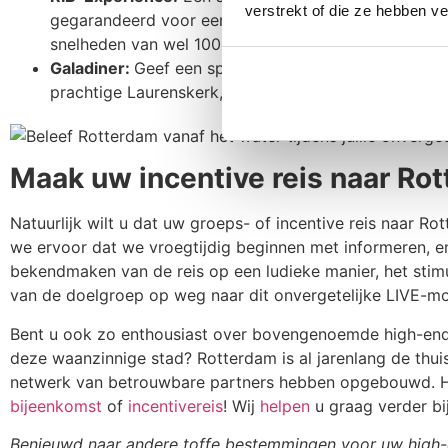
verstrekt of die ze hebben v
gegarandeerd voor een adrenalinekick. Met een su
snelheden van wel 100 kilometer per uur over de M
Galadiner:
Geef een spetterend galadiner met afsluit
prachtige Laurenskerk, de industriële Onderzeebootlo
Maak uw incentive reis naar Ro
Natuurlijk wilt u dat uw groeps- of incentive reis naar 
we ervoor dat we vroegtijdig beginnen met informeren, e
bekendmaken van de reis op een ludieke manier, het sti
van de doelgroep op weg naar dit onvergetelijke LIVE-m
Bent u ook zo enthousiast over bovengenoemde high-end 
deze waanzinnige stad? Rotterdam is al jarenlang de thu
netwerk van betrouwbare partners hebben opgebouwd. Hi
bijeenkomst
of
incentivereis
! Wij
helpen
u graag verder bij
Benieuwd naar andere toffe bestemmingen voor uw high-en