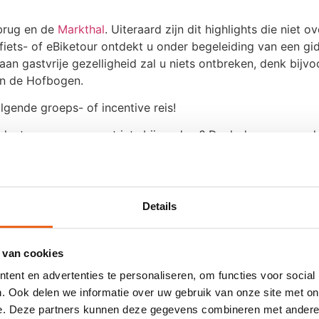
brug en de
Markthal
. Uiteraard zijn dit highlights die nie
fiets- of eBiketour ontdekt u onder begeleiding van een gi
an gastvrije gezelligheid zal u niets ontbreken, denk bijvoo
in de Hofbogen.
 klanten verrassen met iets bijzonders? Denk dan een aan 
 water. Op een watertaxirondvaart laten de schippers u gra
ns de privé rondvaart in de snelle MSTX-boten!
erdam mag een bezoek aan de
Euromast
niet ontbreken! En a
Details
tkijkplatform) van de stad geniet, waarom dan niet afslui
angen diner bij één van de vele sterrenrestaurants die de s
 van cookies
niek en zeker een onvergetelijke culinaire beleving!
ent en advertenties te personaliseren, om functies voor social
t de bus of per fiets naar locatie? Vlieg met een helikopt
. Ook delen we informatie over uw gebruik van onze site met on
beleef de stad vanuit een vogelperspectief.
e. Deze partners kunnen deze gegevens combineren met andere i
 vanaf het water te ontdekken! De enorme snelheid zorgt b