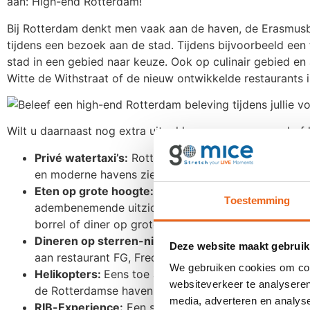
aan: High-end Rotterdam!
Bij Rotterdam denkt men vaak aan de haven, de Erasmus
tijdens een bezoek aan de stad. Tijdens bijvoorbeeld een 
stad in een gebied naar keuze. Ook op culinair gebied en a
Witte de Withstraat of de nieuw ontwikkelde restaurants 
Wilt u daarnaast nog extra uitpakken en uw personeel of
Privé watertaxi’s:
Rotterdam is het mooist vanaf het
en moderne havens zien. Geniet van de skyline tijde
Eten op grote hoogte:
Bij een incentive naar Rott
Toestemming
adembenemende uitzicht (vanaf het 100 meter hoge ui
borrel of diner op grote hoogte?
Dineren op sterren-niveau:
Geniet van een uniek 7-g
Deze website maakt gebruik
aan restaurant FG, Fred Joelia of Parkheuvel. Allen u
We gebruiken cookies om cont
Helikopters:
Eens toe aan wat anders dan vervoer me
websiteverkeer te analyseren
de Rotterdamse haven voor een privérondleiding en 
media, adverteren en analys
RIB-Experience:
Een sensationele manier om de stad