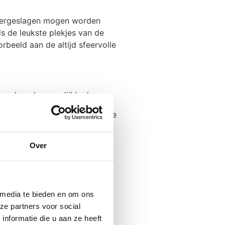
t overgeslagen mogen worden
ds de leukste plekjes van de
rbeeld aan de altijd sfeervolle
de volgende mogelijkheden:
ag de stad en haar historische
ls u dan toch van het
Over
ten met een smakelijke lunch,
tad rijk is. Denk bijvoorbeeld
 media te bieden en om ons
er vanaf
Hotel New York
naar
ze partners voor social
nformatie die u aan ze heeft
ij alle deelnemers