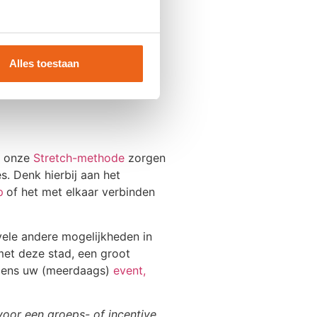
enboordmotoren scheurt u met
k is. Denk bijvoorbeeld aan de
Alles toestaan
p.
et onze
Stretch-methode
zorgen
. Denk hierbij aan het
p
of het met elkaar verbinden
ele andere mogelijkheden in
met deze stad, een groot
jdens uw (meerdaags)
event,
voor een groeps- of incentive