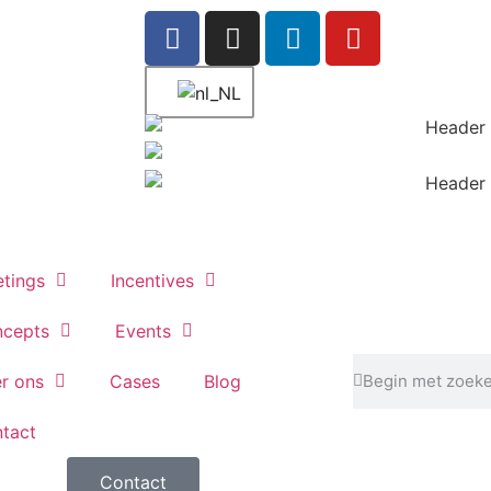
tings
Incentives
cepts
Events
r ons
Cases
Blog
tact
Contact