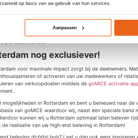
erzameld op basis van uw gebruik van hun services.
persnelle speedboot aangedreven door twee krachtige buit
aas langs bekende bezienswaardigheden.
ende feestavond in één van de vele locaties die de stad rij
Aanpassen
ods, de historische Van Nellefabriek of Diergaarde Blijdor
tterdam nog exclusiever!
Rotterdam voor maximale impact zorgt bij de deelnemers. M
nthousiasmeren of activeren van uw medewerkers of relaties
muleren van verkoopdoelen middels de
goMICE activatie-ap
oment.
mogelijkheden in Rotterdam en bent u benieuwd naar de v
isbasis van goMICE waardoor wij, naast een speciale band 
erdoor kunnen wij u Rotterdam optimaal laten beleven ti
 de realisatie van uw high-end beleving in Rotterdam!
d beleving dichtbij huis? Laat u dan ook eens inspireren 