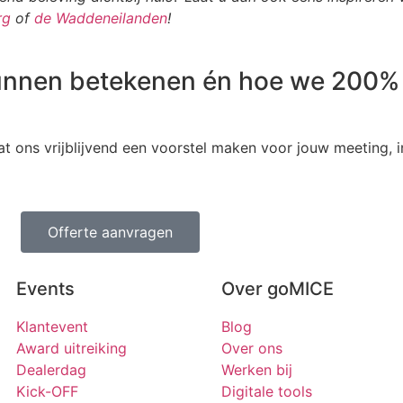
rg
of
de Waddeneilanden
!
unnen betekenen én hoe we 200% u
t ons vrijblijvend een voorstel maken voor jouw meeting, in
Offerte aanvragen
Events
Over goMICE
Klantevent
Blog
Award uitreiking
Over ons
Dealerdag
Werken bij
Kick-OFF
Digitale tools