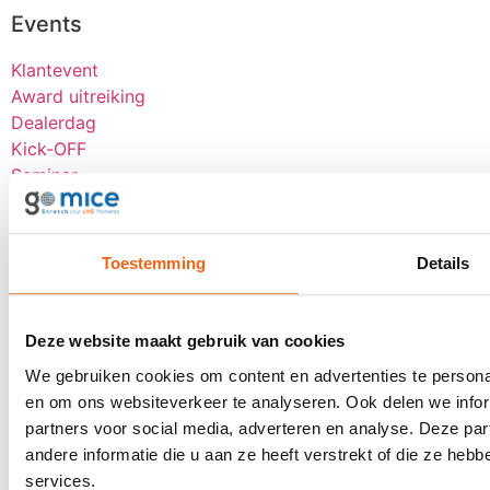
Events
Klantevent
Award uitreiking
Dealerdag
Kick-OFF
Seminar
Bekijk alle
Over goMICE
Toestemming
Details
Blog
Over ons
Deze website maakt gebruik van cookies
Werken bij
Digitale tools
We gebruiken cookies om content en advertenties te personal
Stretch-methode
en om ons websiteverkeer te analyseren. Ook delen we infor
Klantervaringen
partners voor social media, adverteren en analyse. Deze p
MVO
andere informatie die u aan ze heeft verstrekt of die ze he
services.