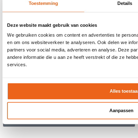
Over ons
Toestemming
Details
Werken bij
Digitale tools
Stretch-methode
Deze website maakt gebruik van cookies
Klantervaringen
We gebruiken cookies om content en advertenties te personal
MVO
en om ons websiteverkeer te analyseren. Ook delen we infor
partners voor social media, adverteren en analyse. Deze p
Contact
andere informatie die u aan ze heeft verstrekt of die ze he
services.
Offerte aanvragen
Contact
Een keer per maand inspiratie ontvangen
Alles toestaa
voor uw LIVE moments?
Aanpassen
Inschrijven