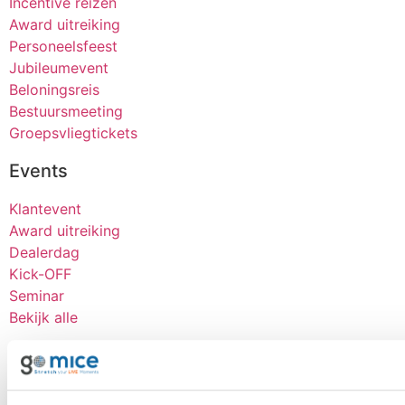
Incentive reizen
Award uitreiking
Personeelsfeest
Jubileumevent
Beloningsreis
Bestuursmeeting
Groepsvliegtickets
Events
Klantevent
Award uitreiking
Dealerdag
Kick-OFF
Seminar
Bekijk alle
Over goMICE
Blog