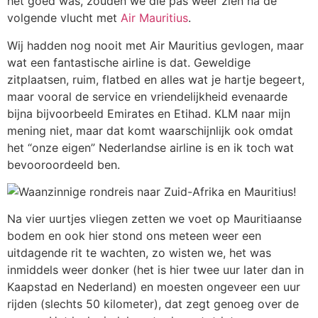
het goed was, zouden we die pas weer zien na de
volgende vlucht met
Air Mauritius
.
Wij hadden nog nooit met Air Mauritius gevlogen, maar
wat een fantastische airline is dat. Geweldige
zitplaatsen, ruim, flatbed en alles wat je hartje begeert,
maar vooral de service en vriendelijkheid evenaarde
bijna bijvoorbeeld Emirates en Etihad. KLM naar mijn
mening niet, maar dat komt waarschijnlijk ook omdat
het “onze eigen” Nederlandse airline is en ik toch wat
bevooroordeeld ben.
Na vier uurtjes vliegen zetten we voet op Mauritiaanse
bodem en ook hier stond ons meteen weer een
uitdagende rit te wachten, zo wisten we, het was
inmiddels weer donker (het is hier twee uur later dan in
Kaapstad en Nederland) en moesten ongeveer een uur
rijden (slechts 50 kilometer), dat zegt genoeg over de