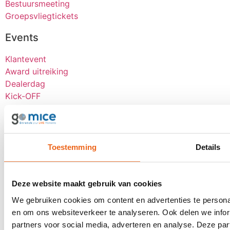
Bestuursmeeting
Groepsvliegtickets
Events
Klantevent
Award uitreiking
Dealerdag
Kick-OFF
Seminar
Bekijk alle
Over goMICE
Toestemming
Details
Blog
Over ons
Deze website maakt gebruik van cookies
Werken bij
We gebruiken cookies om content en advertenties te personal
Digitale tools
en om ons websiteverkeer te analyseren. Ook delen we infor
Stretch-methode
partners voor social media, adverteren en analyse. Deze p
Klantervaringen