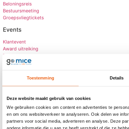
Beloningsreis
Bestuursmeeting
Groepsvliegtickets
Events
Klantevent
Award uitreiking
Dealerdag
Kick-OFF
Seminar
Bekijk alle
Toestemming
Details
Over goMICE
Deze website maakt gebruik van cookies
Blog
Over ons
We gebruiken cookies om content en advertenties te personal
Werken bij
en om ons websiteverkeer te analyseren. Ook delen we infor
Digitale tools
partners voor social media, adverteren en analyse. Deze p
Stretch-methode
andere informatie die u aan ze heeft verstrekt of die ze he