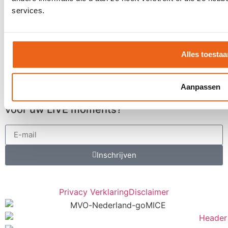
Klantervaringen
services.
MVO
Contact
Alles toestaa
Offerte aanvragen
Contact
Aanpassen
Een keer per maand inspiratie ontvangen
voor uw LIVE moments?
Inschrijven
Privacy Verklaring
Disclaimer