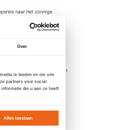
psreis naar het zonnige
.
vluchten! De groep genoot van
Over
Spaanse stad!
s één van de mooiste steden van
 media te bieden en om ons
het Ibiza van Kroatië
ze partners voor social
.
nformatie die u aan ze heeft
n het reisprogramma in ons
Alles toestaan