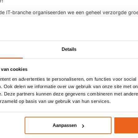
t de IT-branche organiseerden we een geheel verzorgde groe
lega’s vanuit de hele wereld op één plek samen te brengen
d hebben, dankzij onze expertise in zakenreizen en groeps
 reisprogramma!
Details
tond?
Ga digitaal met ons mee naar deze geweldige Zuid-
 van cookies
isden we in juni af naar het zonnige Split & Hvar! Split i
ent en advertenties te personaliseren, om functies voor social
vard en architectonische hoogtepunten. Hvar wordt ook wel 
. Ook delen we informatie over uw gebruik van onze site met on
en door azuurblauwe wateren en prachtige lavendelvelden
e. Deze partners kunnen deze gegevens combineren met andere i
n, wat ook deze reis weer ten volste bleek!
erzameld op basis van uw gebruik van hun services.
an deze enthousiaste groep young professionals?
Wij dele
Aanpassen