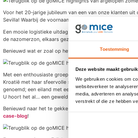
Voor het 20-jarige jubileum van een van onze klanten ui
Sevilla! Waarbij de voornaamste wens was om alle 100 col
Een mooie logistieke uitdaging die we met succes vervul
de nazomerzon, elkaars gezelschap en bovenal het leuke
Toestemming
Benieuwd wat er zoal op het 3-daagse reisprogramma s
Deze website maakt gebruik
Met een enthousiaste groep van 170 young professionals re
We gebruiken cookies om cont
Kroatië met haar sfeervolle straten, gezellige Riva boule
websiteverkeer te analyseren
genoemd; een eiland met een bruisend nachtleven, omgev
media, adverteren en analys
U hoort het al… een geweldig combinatie van bestemminge
verstrekt of die ze hebben v
Benieuwd naar het te gekke Kroatische reisprogramma v
case-blog
!