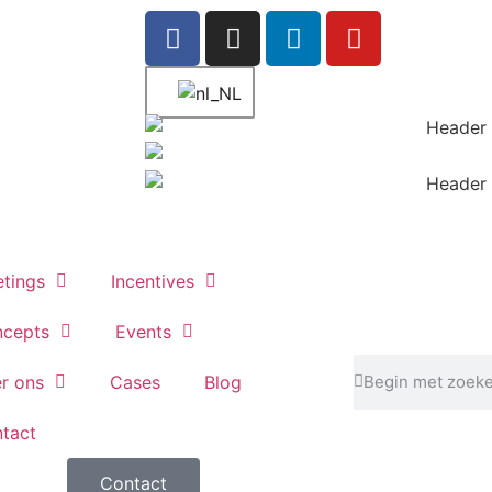
tings
Incentives
cepts
Events
r ons
Cases
Blog
tact
Contact