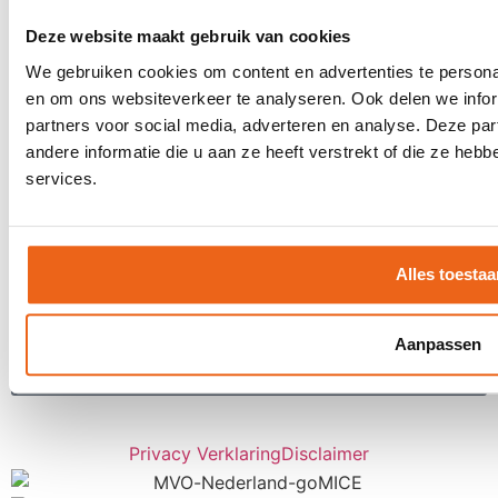
Digitale tools
Stretch-methode
Deze website maakt gebruik van cookies
Klantervaringen
We gebruiken cookies om content en advertenties te personal
MVO
en om ons websiteverkeer te analyseren. Ook delen we infor
partners voor social media, adverteren en analyse. Deze p
Contact
andere informatie die u aan ze heeft verstrekt of die ze he
Offerte aanvragen
services.
Contact
Een keer per maand inspiratie ontvangen
voor uw LIVE moments?
Alles toestaa
Aanpassen
Inschrijven
Privacy Verklaring
Disclaimer