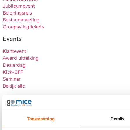
Jubileumevent
Beloningsreis
Bestuursmeeting
Groepsvliegtickets
Events
Klantevent
Award uitreiking
Dealerdag
Kick-OFF
Seminar
Bekijk alle
Over goMICE
Blog
Over ons
Toestemming
Details
Werken bij